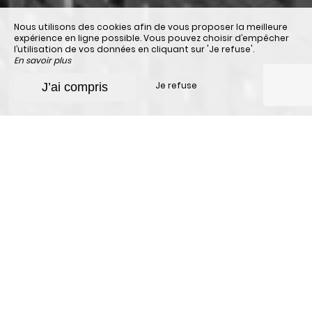
Nous utilisons des cookies afin de vous proposer la meilleure
expérience en ligne possible. Vous pouvez choisir d’empêcher
l’utilisation de vos données en cliquant sur 'Je refuse'.
En savoir plus
Je refuse
J’ai compris
Une question ?
Pour en savoir plus sur notre
hôtel de charme à
Cannes
, nous vous invitons à nous contacter par
mail
, par
téléphone
ou via le
formulaire de contact
.
Toute notre équipe sera à votre écoute pour vous
proposer des séjours en adéquation avec vos